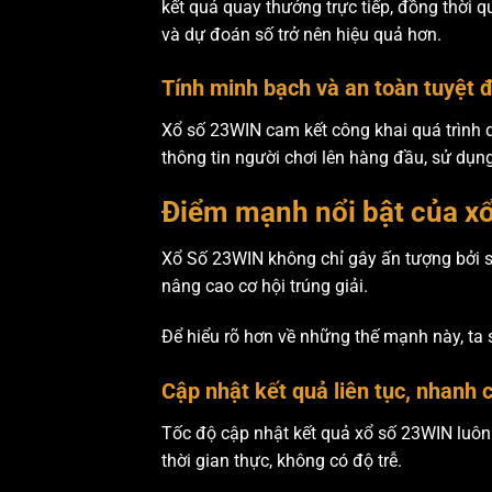
kết quả quay thưởng trực tiếp, đồng thời qu
và dự đoán số trở nên hiệu quả hơn.
Tính minh bạch và an toàn tuyệt đ
Xổ số 23WIN cam kết công khai quá trình 
thông tin người chơi lên hàng đầu, sử dụn
Điểm mạnh nổi bật của x
Xổ Số 23WIN không chỉ gây ấn tượng bởi s
nâng cao cơ hội trúng giải.
Để hiểu rõ hơn về những thế mạnh này, ta 
Cập nhật kết quả liên tục, nhanh 
Tốc độ cập nhật kết quả xổ số 23WIN luôn l
thời gian thực, không có độ trễ.