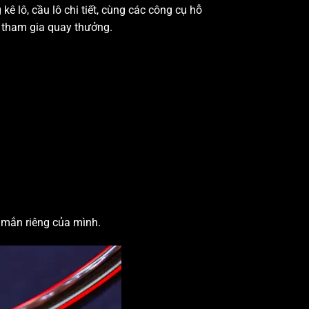
 lô, cầu lô chi tiết, cùng các công cụ hỗ
 tham gia quay thưởng.
y mắn riêng của mình.