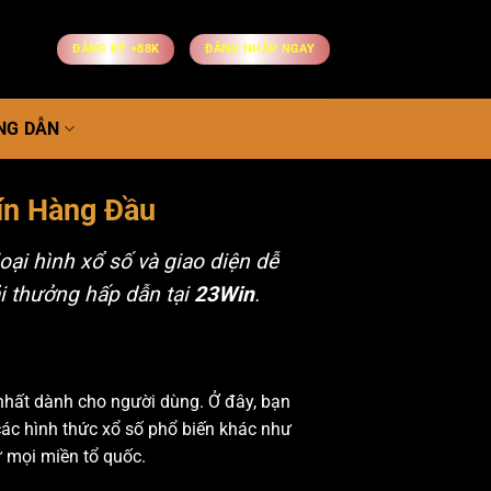
ĐĂNG KÝ +88K
ĐĂNG NHẬP NGAY
NG DẪN
ín Hàng Đầu
oại hình xổ số và giao diện dễ
ải thưởng hấp dẫn tại
23Win
.
 nhất dành cho người dùng. Ở đây, bạn
 các hình thức xổ số phổ biến khác như
ừ mọi miền tổ quốc.