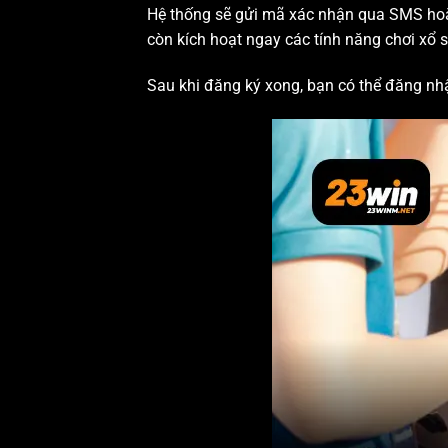
Hệ thống sẽ gửi mã xác nhận qua SMS hoặc
còn kích hoạt ngay các tính năng chơi xổ s
Sau khi đăng ký xong, bạn có thể đăng n