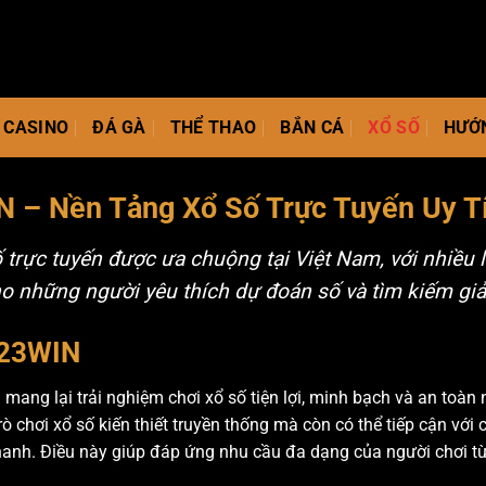
CASINO
ĐÁ GÀ
THỂ THAO
BẮN CÁ
XỔ SỐ
HƯỚ
N – Nền Tảng Xổ Số Trực Tuyến Uy T
 trực tuyến được ưa chuộng tại Việt Nam, với nhiều l
ho những người yêu thích dự đoán số và tìm kiếm gi
 23WIN
ang lại trải nghiệm chơi xổ số tiện lợi, minh bạch và an toàn
ò chơi xổ số kiến thiết truyền thống mà còn có thể tiếp cận với
nhanh. Điều này giúp đáp ứng nhu cầu đa dạng của người chơi t