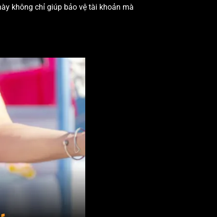
này không chỉ giúp bảo vệ tài khoản mà