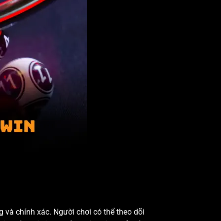
và chính xác. Người chơi có thể theo dõi