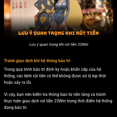
Lưu ý quan trọng khi rút tiền 23Win
Tránh giao dịch khi hệ thống bảo trì
Trong quá trình bảo trì định kỳ hoặc khẩn cấp của hệ
thống, các lệnh rút tiền có thể không được xử lý kịp thời
hoặc xảy ra lỗi.
Vì vậy, bạn nên kiểm tra thông báo từ nền tảng và tránh
thực hiện giao dịch rút tiền 23Win trong thời điểm hệ thống
đang bảo trì.