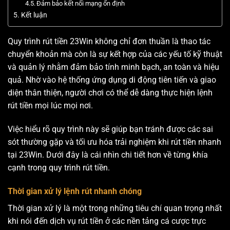
Đảm bảo kết nối mạng ổn định
Kết luận
Quy trình rút tiền 23Win không chỉ đơn thuần là thao tác
chuyển khoản mà còn là sự kết hợp của các yếu tố kỹ thuật
và quản lý nhằm đảm bảo tính minh bạch, an toàn và hiệu
quả. Nhờ vào hệ thống ứng dụng di động tiên tiến và giao
diện thân thiện, người chơi có thể dễ dàng thực hiện lệnh
rút tiền mọi lúc mọi nơi.
Việc hiểu rõ quy trình này sẽ giúp bạn tránh được các sai
sót thường gặp và tối ưu hóa trải nghiệm khi rút tiền nhanh
tại 23Win. Dưới đây là cái nhìn chi tiết hơn về từng khía
cạnh trong quy trình rút tiền.
Thời gian xử lý lệnh rút nhanh chóng
Thời gian xử lý là một trong những tiêu chí quan trọng nhất
khi nói đến dịch vụ rút tiền ở các nền tảng cá cược trực