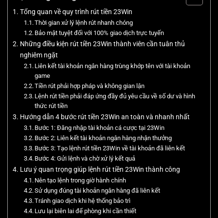
Tổng quan về quy trình rút tiền 23Win
Thời gian xử lý lệnh rút nhanh chóng
Bảo mật tuyệt đối với 100% giao dịch trực tuyến
Những điều kiện rút tiền 23Win thành viên cần tuân thủ
nghiêm ngặt
Liên kết tài khoản ngân hàng trùng khớp tên với tài khoản
game
Tiền rút phải hợp pháp và không gian lận
Lệnh rút tiền phải đáp ứng đầy đủ yêu cầu về số dư và hình
thức rút tiền
Hướng dẫn 4 bước rút tiền 23Win an toàn và nhanh nhất
Bước 1: Đăng nhập tài khoản cá cược tại 23Win
Bước 2: Liên kết tài khoản ngân hàng nhận thưởng
Bước 3: Tạo lệnh rút tiền 23Win về tài khoản đã liên kết
Bước 4: Gửi lệnh và chờ xử lý kết quả
Lưu ý quan trọng giúp lệnh rút tiền 23Win thành công
Nên tạo lệnh trong giờ hành chính
Sử dụng đúng tài khoản ngân hàng đã liên kết
Tránh giao dịch khi hệ thống bảo trì
Lưu lại biên lai để phòng khi cần thiết