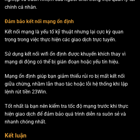
chính cá nhân.
Đảm bảo kết nối mạng ổn định
Kết nối mạng là yếu tố kỹ thuật nhưng lại cực kỳ quan
trọng trong việc thực hiện các giao dịch trực tuyến.
Sử dụng kết nối wifi ổn định được khuyến khích thay vì
mạng di động có thể bị gián đoạn hoặc yếu tín hiệu.
Mạng ổn định giúp bạn giảm thiểu rủi ro bị mất kết nối
giữa chừng, nhầm lẫn thao tác hoặc lỗi hệ thống khi lập
lệnh rút tiền 23Win.
Tốt nhất là bạn nên kiểm tra tốc độ mạng trước khi thực
hiện giao dịch để đảm bảo quá trình diễn ra suôn sẻ và
nhanh chóng nhất.
Kết luận