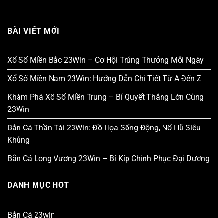
BÀI VIẾT MỚI
Xổ Số Miền Bắc 23Win – Cơ Hội Trúng Thưởng Mỗi Ngày
Xổ Số Miền Nam 23Win: Hướng Dẫn Chi Tiết Từ A Đến Z
Khám Phá Xổ Số Miền Trung – Bí Quyết Thắng Lớn Cùng
23Win
Bắn Cá Thần Tài 23Win: Đồ Họa Sống Động, Nổ Hũ Siêu
Khủng
Bắn Cá Long Vương 23Win – Bí Kíp Chinh Phục Đại Dương
DANH MỤC HOT
Bắn Cá 23win