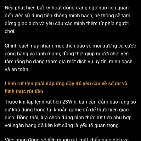
Nếu phát hiện bất kỳ hoạt động đáng ngờ nào liên quan
đến việc sử dụng tiền không minh bạch, hệ thống sẽ tạm
dừng giao dịch và yêu cầu xác minh thêm từ phía người
chơi.
Chính sách này nhằm mục đích bảo vệ môi trường cá cược
công bằng và lành mạnh, đồng thời giúp người chơi yên
tâm rằng họ đang tham gia một dịch vụ uy tín, minh bạch
và an toàn.
Lệnh rút tiền phải đáp ứng đầy đủ yêu cầu về số dư và
hình thức rút tiền
Trước khi lập lệnh rút tiền 23Win, bạn cần đảm bảo rằng số
dư khả dụng trong tài khoản game đủ để thực hiện giao
dịch. Đồng thời, lựa chọn đúng hình thức rút tiền phù hợp
với ngân hàng đã liên kết cũng là yếu tố quan trọng.
Việc nhập đúng số tiền muốn rút, mật khẩu giao dịch và