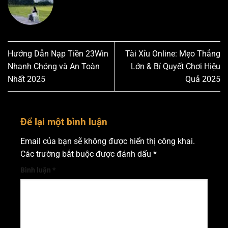
Hướng Dẫn Nạp Tiền 23Win
Tài Xỉu Online: Mẹo Thắng
Nhanh Chóng và An Toàn
Lớn & Bí Quyết Chơi Hiệu
Nhất 2025
Quả 2025
Để lại một bình luận
Email của bạn sẽ không được hiển thị công khai.
Các trường bắt buộc được đánh dấu
*
Bình luận
*