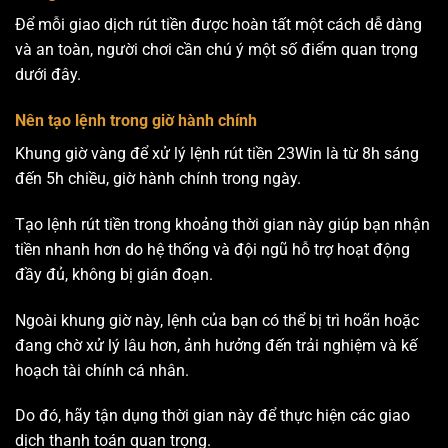
Để mỗi giao dịch rút tiền được hoàn tất một cách dễ dàng
và an toàn, người chơi cần chú ý một số điểm quan trọng
dưới đây.
Nên tạo lệnh trong giờ hành chính
Khung giờ vàng để xử lý lệnh rút tiền 23Win là từ 8h sáng
đến 5h chiều, giờ hành chính trong ngày.
Tạo lệnh rút tiền trong khoảng thời gian này giúp bạn nhận
tiền nhanh hơn do hệ thống và đội ngũ hỗ trợ hoạt động
đầy đủ, không bị gián đoạn.
Ngoài khung giờ này, lệnh của bạn có thể bị trì hoãn hoặc
đang chờ xử lý lâu hơn, ảnh hưởng đến trải nghiệm và kế
hoạch tài chính cá nhân.
Do đó, hãy tận dụng thời gian này để thực hiện các giao
dịch thanh toán quan trọng.