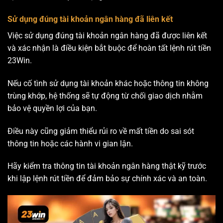
Sử dụng đúng tài khoản ngân hàng đã liên kết
Việc sử dụng đúng tài khoản ngân hàng đã được liên kết
và xác nhận là điều kiện bắt buộc để hoàn tất lệnh rút tiền
23Win.
Nếu cố tình sử dụng tài khoản khác hoặc thông tin không
trùng khớp, hệ thống sẽ tự động từ chối giao dịch nhằm
bảo vệ quyền lợi của bạn.
Điều này cũng giảm thiểu rủi ro về mất tiền do sai sót
thông tin hoặc các hành vi gian lận.
Hãy kiểm tra thông tin tài khoản ngân hàng thật kỹ trước
khi lập lệnh rút tiền để đảm bảo sự chính xác và an toàn.