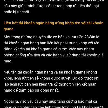
cầu này giúp tránh được các trường hợp rút tiền thất bại
hoặc bị từ chối.
Liên kết tài khoản ngân hàng trùng khớp tên với tài khoản
game
Một trong những nguyên tắc cơ bản khi rút tiền 23Win là
tài khoản ngân hàng bạn liên kết phải trùng khớp với tên
đăng ký trên tài khoản game cá cược. Việc này nhằm
phòng chống rửa tiền và các hành vi sử dụng tài khoản giả
mạo.
Nếu tên tài khoản ngân hàng và tài khoản game không
khớp, lệnh rút tiền sẽ không được duyệt. Do đó, trước khi
lập lệnh rút, bạn nên kiểm tra kỹ thông tin liên kết ngân
hàng để đảm bảo sự đồng nhất.
Ngoài ra, việc yêu cầu này giúp tăng cường bảo mật cá
nhân cũng như hạn chế tình trạng lợi dụng tài khoản người